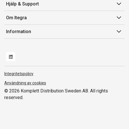
Min sida
Hjälp & Support
Orderhistorik
Kundservice
Om Itegra
Fakturor & Kvitton
Retur
Inköpslistor
Om oss
Information
Transportskada
Vi är Itegra
Leverans
Försäljnings- och leveransvillkor
Miljöpolicy och ESG
Varumärken/Producenter
Whistleblowing
Nya produkter
Norwegian Transparency Act
Integritetspolicy
Användning av cookies
© 2026 Komplett Distribution Sweden AB. All rights
reserved.