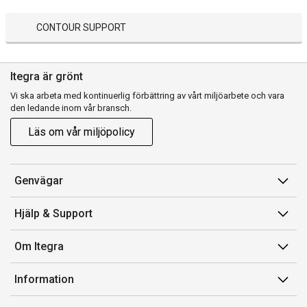
CONTOUR SUPPORT
Itegra är grönt
Vi ska arbeta med kontinuerlig förbättring av vårt miljöarbete och vara
den ledande inom vår bransch.
Läs om vår miljöpolicy
Genvägar
Min sida
Hjälp & Support
Orderhistorik
Kundservice
Om Itegra
Fakturor & Kvitton
Retur
Inköpslistor
Om oss
Information
Transportskada
Vi är Itegra
Leverans
Försäljnings- och leveransvillkor