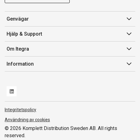
Genvägar
Min sida
Hjälp & Support
Orderhistorik
Kundservice
Om Itegra
Fakturor & Kvitton
Retur
Inköpslistor
Om oss
Information
Transportskada
Vi är Itegra
Leverans
Försäljnings- och leveransvillkor
Miljöpolicy och ESG
Varumärken/Producenter
Whistleblowing
Nya produkter
Norwegian Transparency Act
Integritetspolicy
Användning av cookies
© 2026 Komplett Distribution Sweden AB. All rights
reserved.