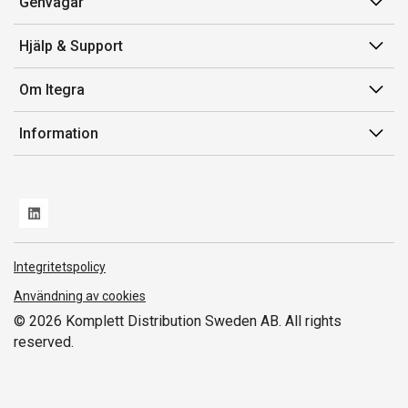
Genvägar
Min sida
Hjälp & Support
Orderhistorik
Kundservice
Om Itegra
Fakturor & Kvitton
Retur
Inköpslistor
Om oss
Information
Transportskada
Vi är Itegra
Leverans
Försäljnings- och leveransvillkor
Miljöpolicy och ESG
Varumärken/Producenter
Whistleblowing
Nya produkter
Norwegian Transparency Act
Integritetspolicy
Användning av cookies
© 2026 Komplett Distribution Sweden AB. All rights
reserved.