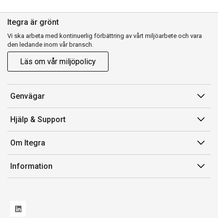
Itegra är grönt
Vi ska arbeta med kontinuerlig förbättring av vårt miljöarbete och vara
den ledande inom vår bransch.
Läs om vår miljöpolicy
Genvägar
Min sida
Hjälp & Support
Orderhistorik
Kundservice
Om Itegra
Fakturor & Kvitton
Retur
Inköpslistor
Om oss
Information
Transportskada
Vi är Itegra
Leverans
Försäljnings- och leveransvillkor
Miljöpolicy och ESG
Varumärken/Producenter
Whistleblowing
Nya produkter